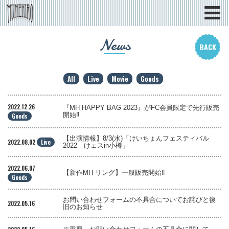
News
BACK
All
Live
Movie
Goods
2022.12.26
『MH HAPPY BAG 2023』がFC会員限定で先行販売
開始‼
Goods
【出演情報】8/3(水)「けいちょんフェスティバル
2022.08.02
Live
2022 けェスin小樽」
2022.06.07
【新作MH リング】一般販売開始‼
Goods
お問い合わせフォームの不具合についてお詫びと復
2022.05.16
旧のお知らせ