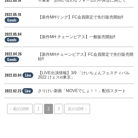
2022.05.16
※重要 お問い合わせフォームの不具合に関して
2022.05.10
【新作MHリング】FC会員限定で先行販売開始‼
Goods
2022.05.04
【新作MH チェーンピアス】一般販売開始‼
Goods
2022.04.26
【新作MHチェーンピアス】FC会員限定で先行販売開
始‼
Goods
【LIVE出演情報】3/9 「けいちょんフェスティバル
2022.03.04
Live
2022 けェスin東京」
2022.02.23
Live
さりけい新曲「MOVEでしょ！！」配信スタート
‹ 前の10件
1
2
3
次の10件 ›