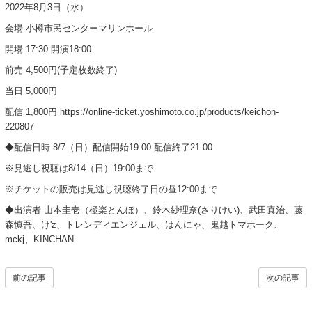
2022年8月3日（水）
会場 小樽市民センターマリンホール
開場 17:30 開演18:00
前売 4,500円(予定枚数終了)
当日 5,000円
配信 1,800円 https://online-ticket.yoshimoto.co.jp/products/keichon-
220807
◆配信日時 8/7（日）配信開始19:00 配信終了21:00
※見逃し視聴は8/14（日）19:00まで
※チケットの販売は見逃し視聴終了日の昼12:00まで
◆出演者 山本圭壱（極楽とんぼ）、鈴木紗理奈(さりけい)、武田真治、藤
森慎吾、け'z、トレンディエンジェル、はんにゃ、鬼越トマホーク、
mckj、KINCHAN
前の記事
次の記事